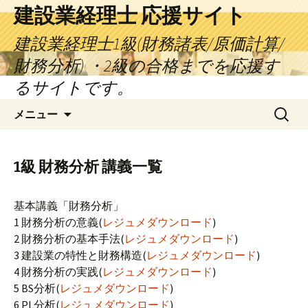
建設業経理士 応援サイト
建設業経理士1級(財務諸表/原価計算/
財務分析) ・2級の合格までを応援す
るサイトです。
コ
検
メニュー
ン
索:
テ
ン
1級 財務分析 講義一覧
ツ
へ
基本講義「財務分析」
ス
1 財務分析の意義(
キ
レジュメダウンロード
)
2 財務分析の基本手法(
ッ
レジュメダウンロード
)
3 建設業の特性と財務構造(
プ
レジュメダウンロード
)
4 財務分析の実践(
レジュメダウンロード
)
5 BS分析(
レジュメダウンロード
)
6 PL分析(
レジュメダウンロード
)