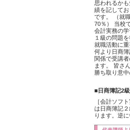
思われるかも
績を記してお
です。 （就職
70％） 当
会計実務の学
１級の問題を
就職活動に重
何より日商簿
関係で受講者
ます。 皆さ
勝ち取り意中
■日商簿記2
［会計ソフト
は日商簿記２
ります。逆に