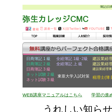
簿記(日
講座一覧
X(旧Twitter)
YOUTUBE
書籍
日商簿記 1 級
全経簿記 1級･2級
建設業経理
日商簿記 2 級
全経簿記 上 級
建設業経理
日商簿記 3 級
建設業経理事
ネット試験 2 級
東亜大学入試対策
税理士(簿 
ネット試験 3 級
WEB講座マニュアルはこちら
学習の進
うれしい知ら