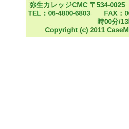
弥生カレッジCMC 〒534-002
あげます。
TEL：06-4800-6803 FAX
超直前ではありますが、
時00分/1
期間限定公開します
Copyright (c) 2011 CaseM
簿記論 超直前確認（聴
問研究会で追い込もう
特殊商品売買
https:/
在外支店
https://youtu.
2026/07/29 【動画
最後の日曜日何しよう？
ファイナルノート作戦で
8/2（日）11：00～YOU