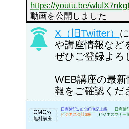
https://youtu.be/wlulX7nk
動画を公開しました
X（旧Twitter）
2026/08/04 【簿財】
や講座情報など
冊プレゼント（先着30名
ぜひご登録よろ
税理士 簿記論・財務諸
まりました。
WEB講座の最
早めに学習したい方に朗
報をご確認くだ
ります。
https://youtu.be/QIjqehjW
日商簿記1＆全経簿記上級
日商簿
CMC
の
ビジネス会計3級
ビジネスマナー
2026/08/04 【キャ
無料講座