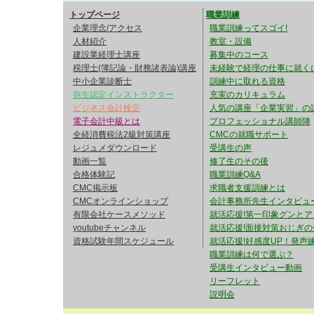
講座の早割キャンペーン
トップページ
職業訓練
「会社法・民法・憲法＋過
企業理念/アクセス
職業訓練ってスゴイ!
人材紹介
教室・設備
最強講座 22,000円が 8
建設業経理士講座
募集中のコース
税理士(簿記論・財務諸表論)講座
未経験で経理の仕事に就く
https://youtu.be/j968GoZW
中小企業診断士
訓練中に取れる資格
弥生認定インストラクター
充実のカリキュラム
ビジネス会計検定
人気の講座「企業実習」の
2026/08/03 【直前
電子会計中級とは
プロフェッショナル講師陣
全経消費税法2級対策講座
CMCの就職サポート
建設業経理士1級の直前
レジュメダウンロード
受講生の声
動画一覧
修了生のその後
セットをリリースしまし
合格体験記
職業訓練Q&A
CMC掲示板
求職者支援訓練とは
CMCオンラインショップ
会計事務所先生インタビュ
インプットの部分は不要
有限会社ケースメソッド
就活応援!第一印象グンとア
youtubeチャンネル
就活応援!面接対策おじぎの
https://youtu.be/oCJWWz
資格試験年間スケジュール
就活応援!好感度UP！発声練
職業訓練は何で選ぶ？
受講生インタビュー動画
2026/08/02 【動画
リーフレット
説明会
論点も多く、講師横山の